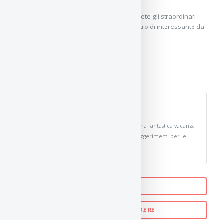
Durante l'autobus hop-on-hop-off ammirerete gli straordinari
fari di questo parco. Per il resto, non vi è altro di interessante da
vedere in questo parco.
I nostri lettori dicono:
4.8
(95.64%)
19
recensioni
25 giugno 2026
Andrea
: "
Abbiamo trascorso una fantastica vacanza
a Barcellona Spagna grazie agli interessanti suggerimenti per le
attività e cose da fare a Barcellona.
"
PARC GÜELL
BARCELLONA COSA VEDERE