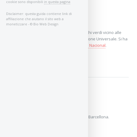
cookie sono disponibili
in questa pagina
Disclaimer: questa guida contiene link di
affiliazione che aiutano il sito web a
Parco di Montjuïc
monetizzare - © Bio Web Design
Sulla collina di Montjuïc troverete molti parchi verdi vicino alle
attrazioni dei Giochi Olimpici e dell'Esposizione Universale. Si ha
una magnifica vista dal castello o dal
Palau Nacional
.
PARCO DI MONTJUÏC
Zoo
Nel
Parco della Ciutadella
si trova lo Zoo di Barcellona.
Divertimento per grandi e piccini.