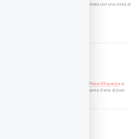
vale la pena e può essere facilmente combinata con una visita al
famoso Parco Güell.
BUNKERS DEL CARMEL
Parc de Miro
Dietro il centro commerciale '
Las Arenas
' a
Placa d'Espanya
si
trova il parco Miro con un'impressionante opera d'arte di Joan
Miro.
Parc d'Espanya Industrial