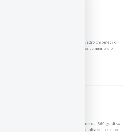
Spiaggia di Barcellona
Non un parco, ma uno spazio pubblico di quattro chilometri di
spiaggia, diviso in cinque spiagge. Ideale per camminare o
correre.
SPIAGGIA DI BARCELLONA
Bunkers del Carmel
Il Turó de la Rovira, il miglior scorcio panoramico a 360 gradi su
Barcellona presso il Bunkers del Carmel. La salita sulla collina