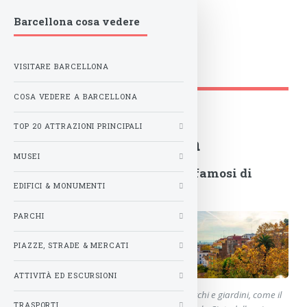
Barcellona cosa vedere
AttrazioniBarcellona.it
VISITARE BARCELLONA
Barcellona
/
Parco Barcellona
COSA VEDERE A BARCELLONA
TOP 20 ATTRAZIONI PRINCIPALI
I Parchi di Barcellona
MUSEI
I giardini più belli e i parchi famosi di
EDIFICI & MONUMENTI
Barcellona
PARCHI
PIAZZE, STRADE & MERCATI
ATTIVITÀ ED ESCURSIONI
Barcellona è una città piena di bellissimi parchi e giardini, come il
TRASPORTI