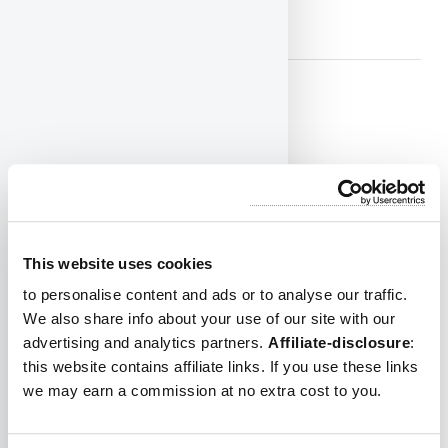
ZOO DE BARCELLONA
Jardí Botànic de Barcellona
Sulla collina del
Montjuïc
si trova il 'Jardi Botanic' o giardino
botanico di Barcellona. I giardini coprono più di 1,5 ettari con
migliaia di specie di piante. È diviso in diverse zone, tra cui piante
mediterranee, piante tropicali e piante del deserto.
This website uses cookies
to personalise content and ads or to analyse our traffic.
GIARDINO BOTANICO
We also share info about your use of our site with our
advertising and analytics partners.
Affiliate-disclosure
:
this website contains affiliate links. If you use these links
we may earn a commission at no extra cost to you.
Tibidabo & Il Parco Divertimenti