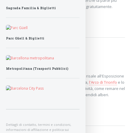
prenotare i
Parc Güell biglietti
in anticipo, perché la parte più
bella del parco non può più essere visitata gratuitamente.
Sagrada Familia & Biglietti
PARC GÜELL
Parc Güell & Biglietti
Parco della Ciutadella
Metropolitana (Trasporti Pubblici)
Il parco più grande del centro di Barcellona risale all'Esposizione
Universale del 1888 con la Font de Cascada,
l'Arco di Trionfo
e lo
Barcellona Zoo
. Il parco offre numerose attività, come remare nel
lago, fare picnic e rilassarsi all'ombra di splendidi alberi.
PARCO DELLA CIUTADELLA
Dettagli di contatto, termini e condizioni,
informazioni di affiliazione e politica sui