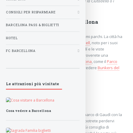
famoso Park Güell, il parco cittadino Parc de la Ciutadella o i
giardini botanici di Montjuïc.
CONSIGLI PER RISPARMIARE
10x Parco e Giardini di Barcellona
BARCELONA PASS & BIGLIETTI
Barcellona è una città con numerosi bellissimi parchi. La città ha
HOTEL
molto più da offrire oltre al famoso
Parc Güell
, noto per i suoi
mosaici colorati, l'architettura unica di Gaudí e le viste
FC BARCELLONA
panoramiche sulla città. In questa pagina troverete una
panoramica dei parchi più visitati di
Barcellona
, come il
Parco
della Ciutadella
, il
Parco di Montjuïc
e il belvedere
Bunkers del
Carmel
.
Le attrazioni più visitate
Parc Güell
Cosa vedere a Barcellona
Fermo al numero 1, il famoso
Parc Güell
. Il parco di Gaudì con la
salamandra e le panchine a mosaico. Non potrete perdervi
questo parco durante la gita a Barcellona. Si consiglia di